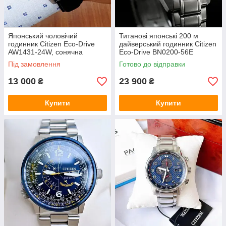
Японський чоловічий
Титанові японські 200 м
годинник Citizen Eco-Drive
дайверський годинник Citizen
AW1431-24W, сонячна
Eco-Drive BN0200-56E
батарея, Marvel Hulk
(BN0200-81E). Сонячна
Під замовлення
Готово до відправки
батарея
13 000
23 900
₴
₴
Купити
Купити