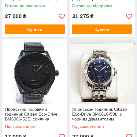
тривалий календар
календар, сонячна батарея,
Готово до відправки
Готово до відправки
хронограф другий час
сапфір
27 000
31 275
₴
₴
Купити
Купити
Японський чоловічий
Японський годинник Citizen
годинник Citizen Eco-Drive
Eco-Drive BM6810-59L, з
BM6986-52E, сонячна
чорним діамантовим
батарея
циферблатом, сонячна
Під замовлення
Під замовлення
батарея
17 000
27 000
₴
₴