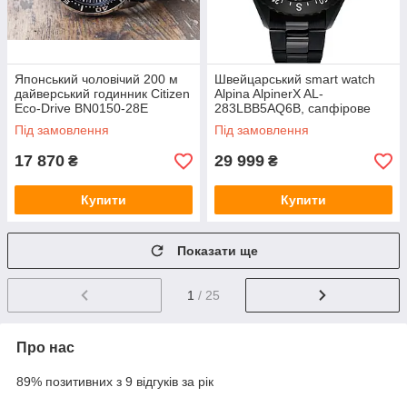
Японський чоловічий 200 м
Швейцарський smart watch
дайверський годинник Citizen
Alpina AlpinerX AL-
Eco-Drive BN0150-28E
283LBB5AQ6B, сапфірове
(BN0150-10E/NY0040-09EE).
скло, розумний годинник
Під замовлення
Під замовлення
Сонячна батарея
17 870
29 999
₴
₴
Купити
Купити
Показати ще
1
/ 25
Про нас
89% позитивних з 9 відгуків за рік