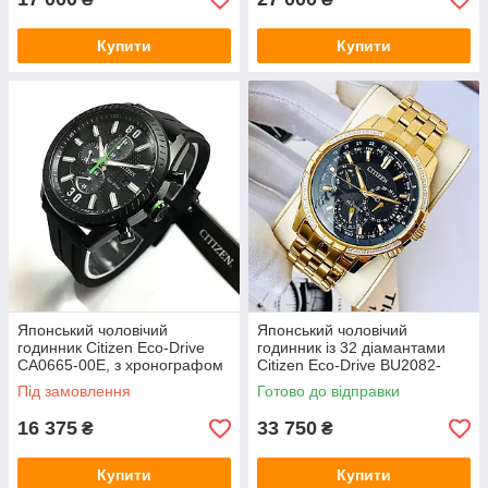
Купити
Купити
Японський чоловічий
Японський чоловічий
годинник Citizen Eco-Drive
годинник із 32 діамантами
CA0665-00E, з хронографом
Citizen Eco-Drive BU2082-
на сонячній батареї, світні
56E. Сонячна батарея
Під замовлення
Готово до відправки
стрілки
16 375
33 750
₴
₴
Купити
Купити