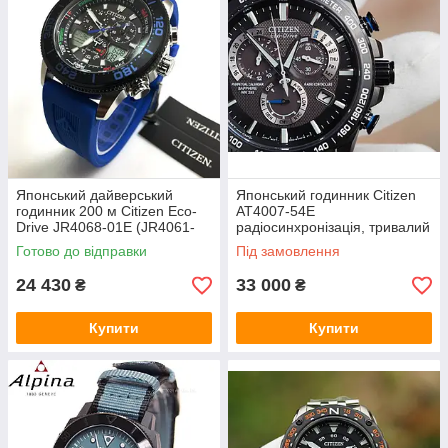
Японський дайверський
Японський годинник Citizen
годинник 200 м Citizen Eco-
AT4007-54E
Drive JR4068-01E (JR4061-
радіосинхронізація, тривалий
18E). 2 таймери/будильники,
календар, сонячна батарея,
Готово до відправки
Під замовлення
світовий час
сапфір, тахіметр
24 430
33 000
₴
₴
Купити
Купити