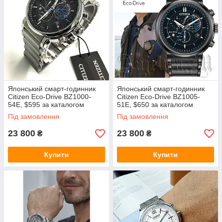
Японський смарт-годинник
Японський смарт-годинник
Citizen Eco-Drive BZ1000-
Citizen Eco-Drive BZ1005-
54E, $595 за каталогом
51E, $650 за каталогом
Сітізен, сонячна батарея,
Сітізен, сонячна батарея,
Під замовлення
Під замовлення
Bluetooth
Bluetooth
23 800
23 800
₴
₴
Купити
Купити