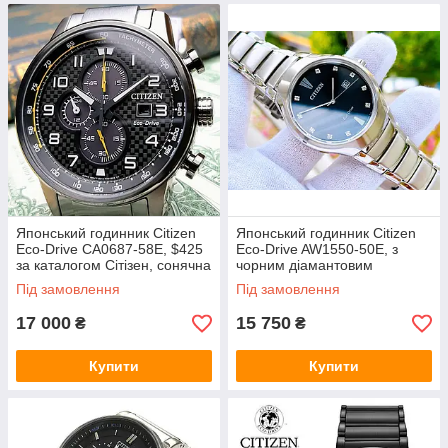
Японський годинник Citizen
Японський годинник Citizen
Eco-Drive CA0687-58E, $425
Eco-Drive AW1550-50E, з
за каталогом Сітізен, сонячна
чорним діамантовим
батарея
циферблатом, сонячна
Під замовлення
Під замовлення
батарея
17 000
15 750
₴
₴
Купити
Купити