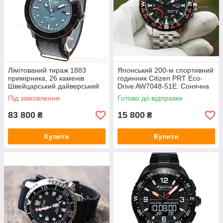
Лімітований тираж 1883
Японський 200-м спортивний
примірника, 26 каменів
годинник Citizen PRT Eco-
Швейцарський дайверський
Drive AW7048-51E. Сонячна
300 м годинник AL-
батарея, покажчик рівня
Під замовлення
Готово до відправки
525LNB4VG6BLK сапфір
заряду
83 800
15 800
₴
₴
Купити
Купити