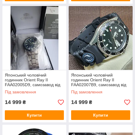
Японський чоловічий
Японський чоловічий
годинник Orient Ray II
годинник Orient Ray II
FAA02005D9, самозавод від
FAA02007B9, самозавод від
руху
руху
Під замовлення
Під замовлення
14 999
14 999
₴
₴
Купити
Купити