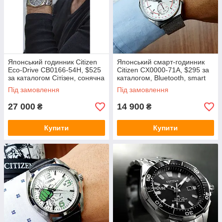
Японський годинник Citizen
Японський смарт-годинник
Eco-Drive CB0166-54H, $525
Citizen CX0000-71A, $295 за
за каталогом Сітізен, сонячна
каталогом, Bluetooth, smart
батарея, радіосинхронізація
watch, розумний годинник
Під замовлення
Під замовлення
27 000
14 900
₴
₴
Купити
Купити