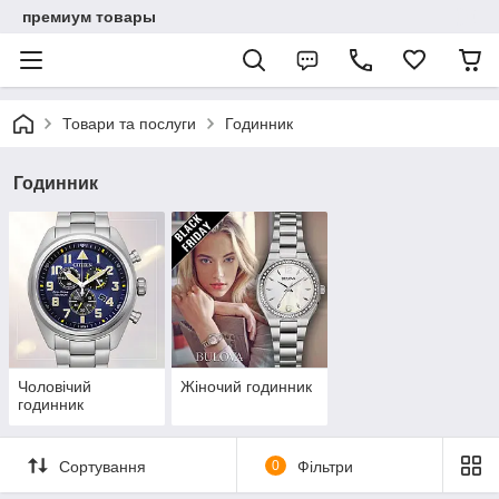
премиум товары
Товари та послуги
Годинник
Годинник
Чоловічий
Жіночий годинник
годинник
Сортування
0
Фільтри