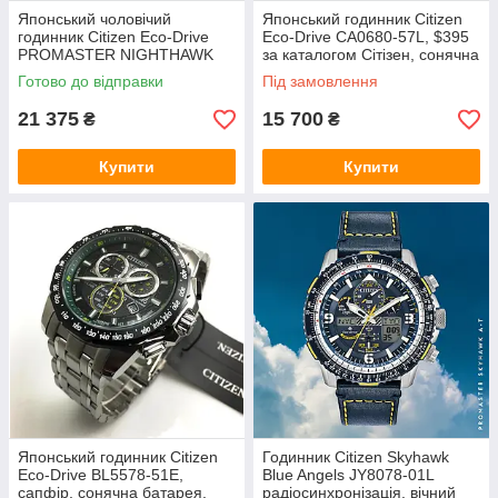
Японський чоловічий
Японський годинник Citizen
годинник Citizen Eco-Drive
Eco-Drive CA0680-57L, $395
PROMASTER NIGHTHAWK
за каталогом Сітізен, сонячна
BLUE ANGELS BJ7006-56L,
батарея
Готово до відправки
Під замовлення
сонячна батарея
21 375
15 700
₴
₴
Купити
Купити
Японський годинник Citizen
Годинник Citizen Skyhawk
Eco-Drive BL5578-51E,
Blue Angels JY8078-01L
сапфір, сонячна батарея,
радіосинхронізація, вічний