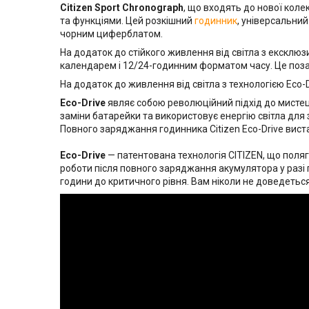
Citizen Sport Chronograph
, що входять до нової коле
та функціями. Цей розкішний
годинник
, універсальний
чорним циферблатом.
На додаток до стійкого живлення від світла з ексклюз
календарем і 12/24-годинним форматом часу. Це позач
На додаток до живлення від світла з технологією Eco-D
Eco-Drive
являє собою революційний підхід до мистец
заміни батарейки та використовує енергію світла дл
Повного заряджання годинника Citizen Eco-Drive вистач
Eco-Drive
— патентована технологія CITIZEN, що поля
роботи після повного заряджання акумулятора у разі 
години до критичного рівня. Вам ніколи не доведеться