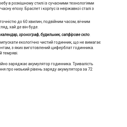
требу в розкішному стилі із сучасними технологіями
асну епоху. Браслет і корпус із неіржавкої сталі з
точністю до 60 хвилин, подвійним часом, вічним
яд, хай де він буде.
й календар, хронограф, будильник, сапфірове скло
.
випускати екологічно чистий годинник, що не вимагає
ентам, з яких виготовлений циферблат годинника.
й темряві.
тійно заряджає акумулятор годинника. Тривалість
ння про низький рівень заряду акумулятора за 72