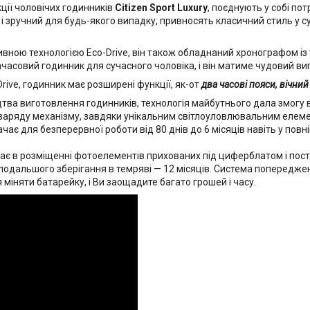
кції чоловічих годинників
Citizen Sport Luxury
, поєднують у собі по
 і зручний для будь-якого випадку, привносять класичний стиль у суч
ивною технологією Eco-Drive, він також обладнаний хронографом із 
асовий годинник для сучасного чоловіка, і він матиме чудовий вигл
rive, годинник має розширені функції, як-от
два часові пояси, вічни
тва виготовлення годинників, технологія майбутнього дала змогу 
я заряду механізму, завдяки унікальним світлоуловлювальним елем
ає для безперервної роботи від 80 днів до 6 місяців навіть у повні
гає в розміщенні фотоелементів прихованих під циферблатом і пос
подальшого зберігання в темряві — 12 місяців. Система попередже
 міняти батарейку, і Ви заощадите багато грошей і часу.