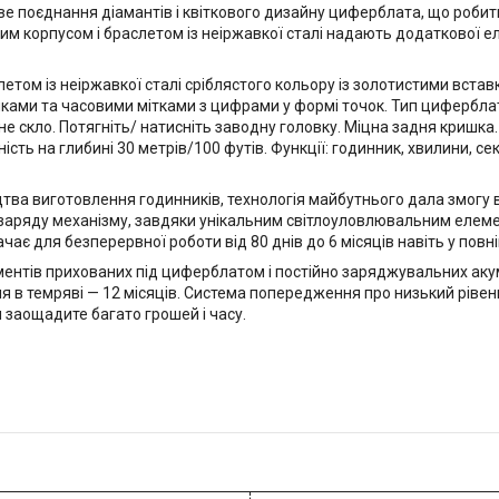
е поєднання діамантів і квіткового дизайну циферблата, що робит
тим корпусом і браслетом із неіржавкої сталі надають додаткової 
слетом із неіржавкої сталі сріблястого кольору із золотистими вста
ілками та часовими мітками з цифрами у формі точок. Тип цифербла
не скло. Потягніть/ натисніть заводну головку. Міцна задня кришка
ість на глибині 30 метрів/100 футів. Функції: годинник, хвилини, се
тва виготовлення годинників, технологія майбутнього дала змогу 
я заряду механізму, завдяки унікальним світлоуловлювальним елем
ає для безперервної роботи від 80 днів до 6 місяців навіть у повні
нтів прихованих під циферблатом і постійно заряджувальних акум
я в темряві — 12 місяців. Система попередження про низький рівен
и заощадите багато грошей і часу.