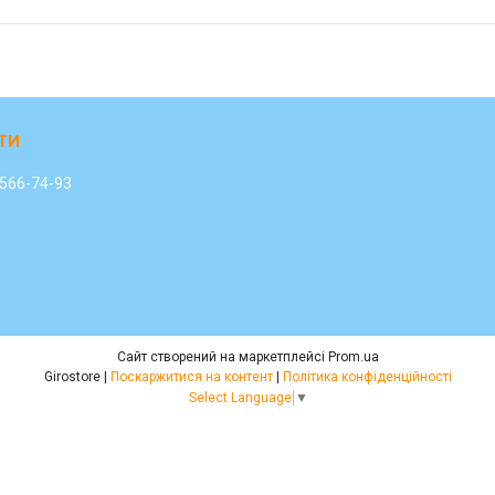
 566-74-93
Сайт створений на маркетплейсі
Prom.ua
Girostore |
Поскаржитися на контент
|
Політика конфіденційності
Select Language
▼