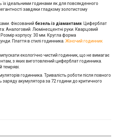
ь їх ідеальними годинами як для повсякденного
елегантності завдяки гладкому золотистому
вками. Фіксований
безель із діамантами
. Циферблат
та: Аналоговий. Люмінесцентні руки. Кварцовий
. Розмір корпусу: 30 мм. Кругла форма
кунди. Плаття в стилі годинника.
Жіночий годинник
випускати екологічно чистий годинник, що не вимагає
ентам, з яких виготовлений циферблат годинника.
й темряві.
уляторів годинника. Тривалість роботи після повного
ь заряду акумулятора за 72 години до критичного