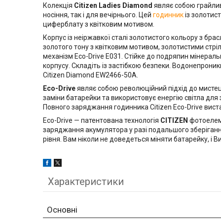
Колекція
Citizen Ladies Diamond
являє собою грайлив
носіння, так і для вечірнього. Цей
годинник
із золотис
циферблату з квітковим мотивом.
Корпус із неіржавкої сталі золотистого кольору з бра
золотого тону з квітковим мотивом, золотистими стр
механізм Eco-Drive E031. Стійке до подряпин мінераль
корпусу. Складіть із застібкою безпеки. Водонепроникн
Citizen Diamond EW2466-50A.
Eco-Drive
являє собою революційний підхід до мистец
заміни батарейки та використовує енергію світла дл
Повного заряджання годинника Citizen Eco-Drive вистач
Eco-Drive — патентована технологія
CITIZEN
фотоелеме
заряджання акумулятора у разі подальшого зберіганн
рівня. Вам ніколи не доведеться міняти батарейку, і В
Характеристики
Основні