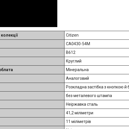
 колекції
Citizen
CA0430-54M
B612
Круглий
рблата
Мінеральна
Аналоговий
Розкладна застібка з кнопкою й
без металевого штампа
Неіржавка сталь
41,2 міліметри
11 міліметрів