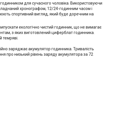
м годинником для сучасного чоловіка. Використовуючи
ж обладнаний хронографом, 12/24-годинним часом і
ворюють спортивний вигляд, який буде доречним на
випускати екологічно чистий годинник, що не вимагає
ентам, з яких виготовлений циферблат годинника.
й темряві.
тійно заряджає акумулятор годинника. Тривалість
ння про низький рівень заряду акумулятора за 72