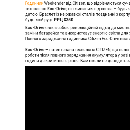
Годинник
Weekender від Citizen, що відрізняються су
технологію
Eco-Drive
, він живиться від світла — будь
датою. Браслет із неіржавкої сталі в поєднанні з кор
будь-якій руці.
РРЦ $350
Eco-Drive
являє собою революційний підхід до мистец
заміни батарейки та використовує енергію світла дл
Повного заряджання годинника Citizen Eco-Drive вистач
Eco-Drive
— патентована технологія CITIZEN, що поля
роботи після повного заряджання акумулятора у разі 
години до критичного рівня. Вам ніколи не доведеться