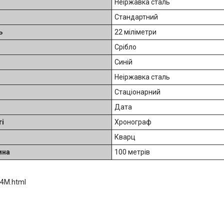
Неіржавка сталь
Стандартний
ь
22 міліметри
Срібло
Синій
Неіржавка сталь
Стаціонарний
Дата
і
Хронограф
Кварц
ина
100 метрів
54M.html