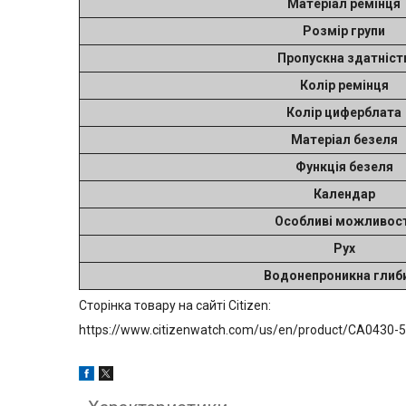
Матеріал ремінця
Розмір групи
Пропускна здатніст
Колір ремінця
Колір циферблата
Матеріал безеля
Функція безеля
Календар
Особливі можливост
Рух
Водонепроникна глиб
Сторінка товару на сайті Citizen:
https://www.citizenwatch.com/us/en/product/CA0430-