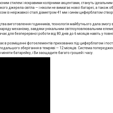
часним стилем і яскравими колірними акцентами, стануть ідеальни
-якого джерела світла — і ніколи не вимагає нової батареї, а тако
пусом із неіржавкої сталі діаметром 41 мм і синім циферблатом ст
тва виготовлення годинників, технологія майбутнього дала змогу 
я заряду механізму, завдяки унікальним світлоуловлювальним елем
ає для безперервної роботи від 80 днів до 6 місяців навіть у повні
гає в розміщенні фотоелементів прихованих під циферблатом і пос
подальшого зберігання в темряві — 12 місяців. Система попередже
 міняти батарейку, і Ви заощадите багато грошей і часу.