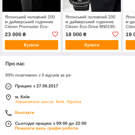
Японський чоловічий 200
Японський чоловічий 200
Япон
м дайверський годинник
м дайверський годинник
м да
Citizen Promaster Eco-
Citizen Eco-Drive BN0195-
Citi
Drive BN0235-01E
54E. Сонячна батарея
Driv
23 000
18 000
19 
₴
₴
Спецсерія Orca. Сонячна
Спец
батарея
бат
Купити
Купити
Про нас
89% позитивних з 9 відгуків за рік
Працює з 27.06.2017
м. Київ
Харьковское шоссе, Київ, Україна
Контакти
Сьогодні працює з 09:00 до 22:00
Показати весь графік роботи