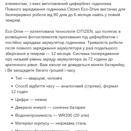
елементам, з яких виготовлений циферблат годинника.
Повного заряджання годинника Citizen Eco-Drive вистачає для
безперервної роботи від 80 днів до 6 місяців навіть у повній
темряві.
Eco-Drive — патентована технологія CITIZEN, що полягає в
розміщенні фотоелементів прихованих під циферблатом і
постійно заряджає акумулятор годинника. Тривалість роботи
після повного заряджання акумулятора у разі подальшого
зберігання в темряві — 12 місяців. Система попередження
про низький рівень заряду акумулятора за 72 години до
критичного рівня. Вам ніколи не доведеться міняти батарейку,
і Ви заощадите багато грошей і часу.
Тип — кварцові, чоловічі
Спосіб відбиття часу — аналоговий (стрілки), формат
12 годин
Цифри — немає
Джерело енергії — сонячна батарея
Водонепроникність — WR200 (20 атм)
Матеріал корпусу — неіржавка сталь
Матеріал браслета/ремішка — каучук