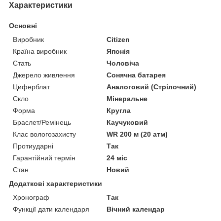
Характеристики
Основні
Виробник
Citizen
Країна виробник
Японія
Стать
Чоловіча
Джерело живлення
Сонячна батарея
Циферблат
Аналоговий (Стрілочний)
Скло
Мінеральне
Форма
Кругла
Браслет/Ремінець
Каучуковий
Клас вологозахисту
WR 200 м (20 атм)
Протиударні
Так
Гарантійний термін
24 міс
Стан
Новий
Додаткові характеристики
Хронограф
Так
Функції дати календаря
Вічний календар