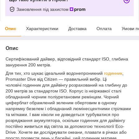
Замовлення під захистом
Опис
Характеристики
Доставка
Оплата
Умови п
Опис
Сертифікований дайвер, відповідний стандарт ISO, глибина
занурення 200 метрів.
Для тих, хто шукає ідеальний водонепроникний
годинник
,
Promaster Dive від Citizen — правильний вибір. Ці
чоловічі годинник для дайвінгу розрахований на глибину до
200 метрів за стандартом ISO. Корпус із неіржавкої сталі
обладнаний чорним поліуретановим ремінцем. Чорний
циферблат обрамлений зеленим обертовим в одному
напрямку безелем і обладнаний люмінесцентними стрілками
та мітками. І вам ніколи не доведеться турбуватися про
розряджання акумулятора, оскільки годинник для дайвінгу
постійно живиться від світла за допомогою технології Eco-
Drive. Хочете ви досліджувати океани, плавати в річках або
просто провести день у басейні, цей годинник матиме