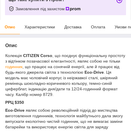
Замовлення під захистом
Опис
Характеристики
Доставка
Оплата
Умови п
Опис
Колекція
CITIZEN Corso
, що поєднує функціональну простоту
з відтінком позачасової елегантності, являє собою не тільки
годинник
, що працює на сонячній енергії, але й працює від
будь-якого джерела світла з технологією
Eco-Drive
. Ця
модель має чоловічий корпус із неіржавкої сталі, шкіряний
ремінець шоколадно-коричневого кольору, темно-синій
циферблат, індикацію дня/дати та 12/24-годинний формат
часу. Калібр номер 8729.
РРЦ $350
Eco-Drive
являє собою революційний підхід до мистецтва
виготовлення годинників, технологія майбутнього дала змогу
випускати екологічно чистий годинник, що не вимагає заміни
батарейки та використовує енергію світла для заряду