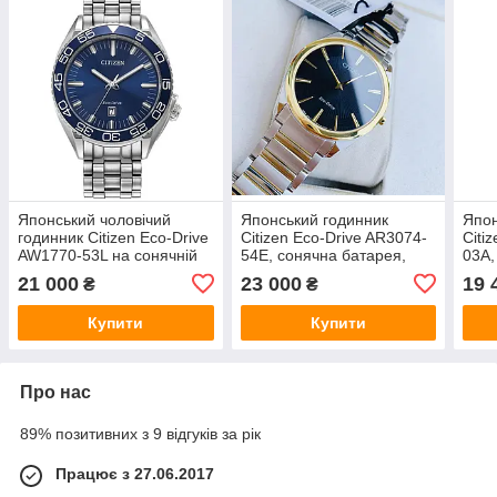
Японський чоловічий
Японський годинник
Япон
годинник Citizen Eco-Drive
Citizen Eco-Drive AR3074-
Citi
AW1770-53L на сонячній
54E, сонячна батарея,
03A,
батареї, сапфірове скло
сапфірове скло,
сапф
21 000
23 000
19 
₴
₴
ультратонкий корпус
ульт
класика
клас
Купити
Купити
Про нас
89% позитивних з 9 відгуків за рік
Працює з 27.06.2017