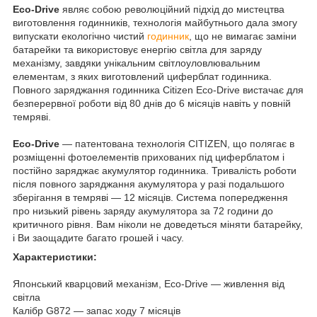
Eco-Drive
являє собою революційний підхід до мистецтва
виготовлення годинників, технологія майбутнього дала змогу
випускати екологічно чистий
годинник
, що не вимагає заміни
батарейки та використовує енергію світла для заряду
механізму, завдяки унікальним світлоуловлювальним
елементам, з яких виготовлений циферблат годинника.
Повного заряджання годинника Citizen Eco-Drive вистачає для
безперервної роботи від 80 днів до 6 місяців навіть у повній
темряві.
Eco-Drive
— патентована технологія CITIZEN, що полягає в
розміщенні фотоелементів прихованих під циферблатом і
постійно заряджає акумулятор годинника. Тривалість роботи
після повного заряджання акумулятора у разі подальшого
зберігання в темряві — 12 місяців. Система попередження
про низький рівень заряду акумулятора за 72 години до
критичного рівня. Вам ніколи не доведеться міняти батарейку,
і Ви заощадите багато грошей і часу.
Характеристики:
Японський кварцовий механізм, Eco-Drive — живлення від
світла
Калібр G872 — запас ходу 7 місяців