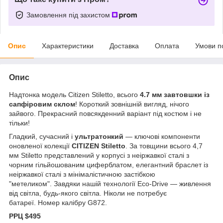
Замовлення під захистом
Опис
Характеристики
Доставка
Оплата
Умови п
Опис
Надтонка модель Citizen Stiletto, всього
4.7 мм завтовшки із
сапфіровим склом
! Короткий зовнішній вигляд, нічого
зайвого. Прекрасний повсякденний варіант під костюм і не
тільки!
Гладкий, сучасний і
ультратонкий
— ключові компоненти
оновленої колекції
CITIZEN Stiletto
. За товщини всього 4,7
мм Stiletto представлений у корпусі з неіржавкої сталі з
чорним гільйошованим циферблатом, елегантний браслет із
неіржавкої сталі з мінімалістичною застібкою
"метеликом". Завдяки нашій технології Eco-Drive — живлення
від світла, будь-якого світла. Ніколи не потребує
батареї. Номер калібру G872.
РРЦ $495