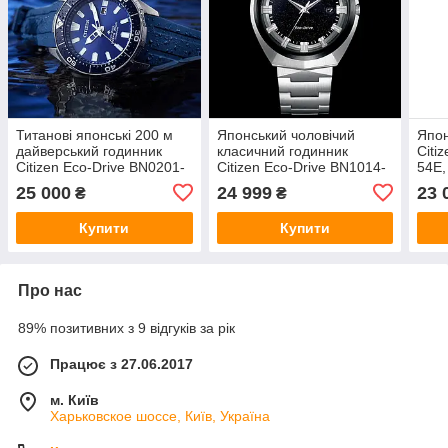
Титанові японські 200 м
Японський чоловічий
Япон
дайверський годинник
класичний годинник
Citi
Citizen Eco-Drive BN0201-
Citizen Eco-Drive BN1014-
54E,
02M. Сонячна батарея
55E на сонячній батареї,
сапф
25 000
24 999
23 
₴
₴
сапфірове скло
ульт
клас
Купити
Купити
Про нас
89% позитивних з 9 відгуків за рік
Працює з 27.06.2017
м. Київ
Харьковское шоссе, Київ, Україна