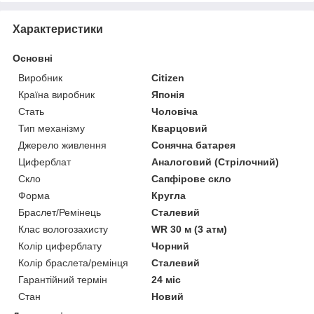
Характеристики
Основні
Виробник
Citizen
Країна виробник
Японія
Стать
Чоловіча
Тип механізму
Кварцовий
Джерело живлення
Сонячна батарея
Циферблат
Аналоговий (Стрілочний)
Скло
Сапфірове скло
Форма
Кругла
Браслет/Ремінець
Сталевий
Клас вологозахисту
WR 30 м (3 атм)
Колір циферблату
Чорний
Колір браслета/ремінця
Сталевий
Гарантійний термін
24 міс
Стан
Новий