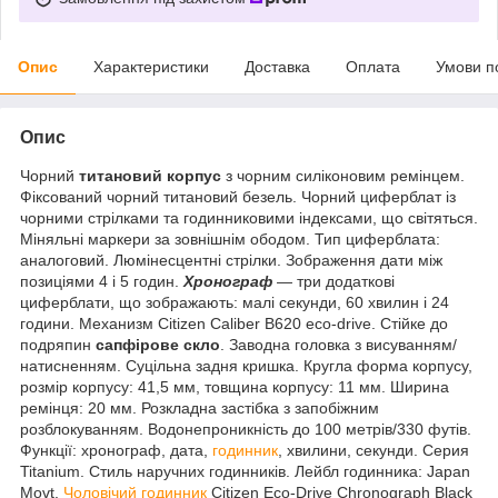
Опис
Характеристики
Доставка
Оплата
Умови п
Опис
Чорний
титановий корпус
з чорним силіконовим ремінцем.
Фіксований чорний титановий безель. Чорний циферблат із
чорними стрілками та годинниковими індексами, що світяться.
Міняльні маркери за зовнішнім ободом. Тип циферблата:
аналоговий. Люмінесцентні стрілки. Зображення дати між
позиціями 4 і 5 годин.
Хронограф
— три додаткові
циферблати, що зображають: малі секунди, 60 хвилин і 24
години. Механизм Citizen Caliber B620 eco-drive. Стійке до
подряпин
сапфірове скло
. Заводна головка з висуванням/
натисненням. Суцільна задня кришка. Кругла форма корпусу,
розмір корпусу: 41,5 мм, товщина корпусу: 11 мм. Ширина
ремінця: 20 мм. Розкладна застібка з запобіжним
розблокуванням. Водонепроникність до 100 метрів/330 футів.
Функції: хронограф, дата,
годинник
, хвилини, секунди. Серия
Titanium. Стиль наручних годинників. Лейбл годинника: Japan
Movt.
Чоловічий годинник
Citizen Eco-Drive Chronograph Black