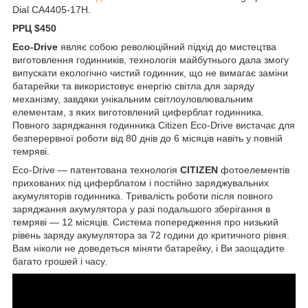
Dial CA4405-17H.
РРЦ $450
Eco-Drive
являє собою революційний підхід до мистецтва
виготовлення годинників, технологія майбутнього дала змогу
випускати екологічно чистий годинник, що не вимагає заміни
батарейки та використовує енергію світла для заряду
механізму, завдяки унікальним світлоуловлювальним
елементам, з яких виготовлений циферблат годинника.
Повного заряджання годинника Citizen Eco-Drive вистачає для
безперервної роботи від 80 днів до 6 місяців навіть у повній
темряві.
Eco-Drive — патентована технологія
CITIZEN
фотоелементів
прихованих під циферблатом і постійно заряджувальних
акумуляторів годинника. Тривалість роботи після повного
заряджання акумулятора у разі подальшого зберігання в
темряві — 12 місяців. Система попередження про низький
рівень заряду акумулятора за 72 години до критичного рівня.
Вам ніколи не доведеться міняти батарейку, і Ви заощадите
багато грошей і часу.