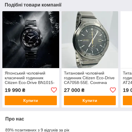
Подібні товари компанії
Японський чоловічий
Титановий чоловічий
Тита
класичний годинник
годинник Citizen Eco-Drive
годи
Citizen Eco-Drive BN1015-
CA7058-55E. Сонячна
AT24
52E на сонячній батареї,
батарея, хронограф,
бата
19 990
27 000
19 
₴
₴
сапфірове скло
сапфірове скло, РРЦ $675
хро
Купити
Купити
Про нас
89% позитивних з 9 відгуків за рік