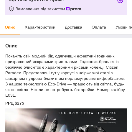
Замовлення під захистом
Опис
Характеристики
Доставка
Оплата
Умови п
Опис
Покажіть свій модний бік, одягнувши ефектний годинник,
прикрашений яскравими кристалами. Годинник-браслет із
безліччю блискіток є характерними рисами колекції Citizen
Paradex. Представлені тут у корпусі з неіржавкої сталі з
шикарним пудрово-блакитним перламутровим циферблатом.
З нашою технологією Eco-Drive — працюють від світла, будь-
якого світла. Ніколи не потребують батарейки. Номер калібру
E031.
РРЦ $275