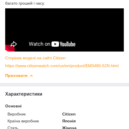
багато грошей і часу.
Сторінка моделі на сайті Citizen:
https://www.citizenwatch.com/us/en/product/EM0480-52N.html
Приховати
Характеристики
Основні
Виробник
Citizen
Країна виробник
Японія
Стать
Жіноча