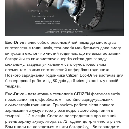
Eco-Drive
являє собою революційний підхід до мистецтва
виготовлення годинників, технологія майбутнього дала змогу
випускати екологічно чистий годинник, що не вимагає заміни
батарейки та використовує енергію світла для заряду
механізму, завдяки унікальним світлоуловлювальним
елементам, з яких виготовлений циферблат годинника.
Повного заряджання годинника Citizen Eco-Drive вистачає для
безперервної роботи від 80 днів до 6 місяців навіть у повній
темряві.
Eco-Drive
- патентована технологія
CITIZEN
фотоелементів
прихованих під циферблатом і постійно заряджувальних
акумуляторів годинника. Тривалість роботи після повного
заряджання акумулятора у разі подальшого зберігання в
темряві — 12 місяців. Система попередження про низький
рівень заряду акумулятора за 72 години до критичного рівня.
Вам ніколи не доведеться міняти батарейку, і Ви заощадите