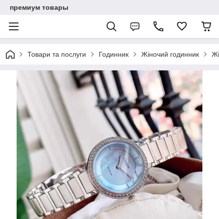
премиум товары
Товари та послуги
Годинник
Жіночий годинник
Жі