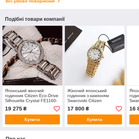
Всі умови повернення
Подібні товари компанії
Японський жіночий
Жіночий японський
Япон
годинник Citizen Eco-Drive
годинник з камінням
годи
Silhouette Crystal FE1160-
Swarovski Citizen
Swar
54A з камінням Swarovski
Silhouette Crystal Eco-
Silh
19 275
17 800
16 
₴
₴
Drive EW2352-59P
Driv
Купити
Купити
Про нас