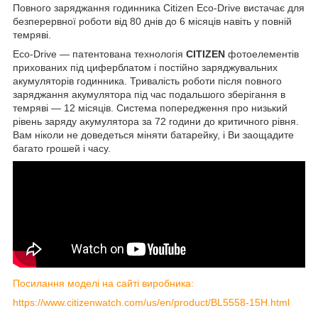
Повного заряджання годинника Citizen Eco-Drive вистачає для
безперервної роботи від 80 днів до 6 місяців навіть у повній
темряві.
Eco-Drive — патентована технологія
CITIZEN
фотоелементів
прихованих під циферблатом і постійно заряджувальних
акумуляторів годинника. Тривалість роботи після повного
заряджання акумулятора під час подальшого зберігання в
темряві — 12 місяців. Система попередження про низький
рівень заряду акумулятора за 72 години до критичного рівня.
Вам ніколи не доведеться міняти батарейку, і Ви заощадите
багато грошей і часу.
Посилання моделі на сайті виробника:
https://www.citizenwatch.com/us/en/product/BL5558-15H.html