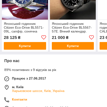
Японський годинник
Японський годинник
Япон
Citizen Eco-Drive BL5571-
Citizen Eco-Drive BL5567-
годи
09L, сапфір, сонячна
57E. Вічний календар.
CAL
батарея, тривалий
Сонячна батарея.
BU20
28 125
21 000
23 
₴
₴
календар хронограф
Будильник. Хронограф
бат
другий час
Купити
Купити
Про нас
89% позитивних з 9 відгуків за рік
Працює з 27.06.2017
м. Київ
Харьковское шоссе, Київ, Україна
Контакти