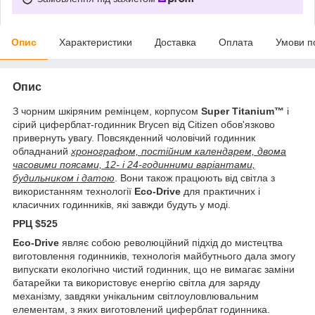
Опис
Характеристики
Доставка
Оплата
Умови п
Опис
З чорним шкіряним ремінцем, корпусом
Super Titanium™
і
сірий циферблат-годинник Brycen від Citizen обов'язково
привернуть увагу. Повсякденний чоловічий годинник
обладнаний
хронографом, постійним календарем, двома
часовими поясами, 12- і 24-годинними варіантами,
будильником і датою
. Вони також працюють від світла з
використанням технології
Eco-Drive
для практичних і
класичних годинників, які завжди будуть у моді.
РРЦ $525
Eco-Drive
являє собою революційний підхід до мистецтва
виготовлення годинників, технологія майбутнього дала змогу
випускати екологічно чистий годинник, що не вимагає заміни
батарейки та використовує енергію світла для заряду
механізму, завдяки унікальним світлоуловлювальним
елементам, з яких виготовлений циферблат годинника.