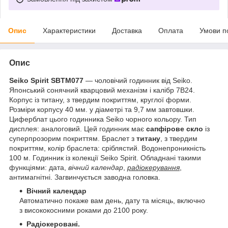
Опис
Характеристики
Доставка
Оплата
Умови п
Опис
Seiko Spirit SBTM077
— чоловічий годинник від Seiko.
Японський сонячний кварцовий механізм і калібр 7B24.
Корпус із титану, з твердим покриттям, круглої форми.
Розміри корпусу 40 мм. у діаметрі та 9,7 мм завтовшки.
Циферблат цього годинника Seiko чорного кольору. Тип
дисплея: аналоговий. Цей годинник має
сапфірове скло
із
суперпрозорим покриттям. Браслет з
титану
, з твердим
покриттям, колір браслета: сріблястий. Водонепроникність
100 м. Годинник із колекції Seiko Spirit. Обладнані такими
функціями: дата,
вічний календар
,
радіокерування
,
антимагнітні. Загвинчується заводна головка.
Вічний календар
Автоматично покаже вам день, дату та місяць, включно
з висококосними роками до 2100 року.
Радіокеровані.