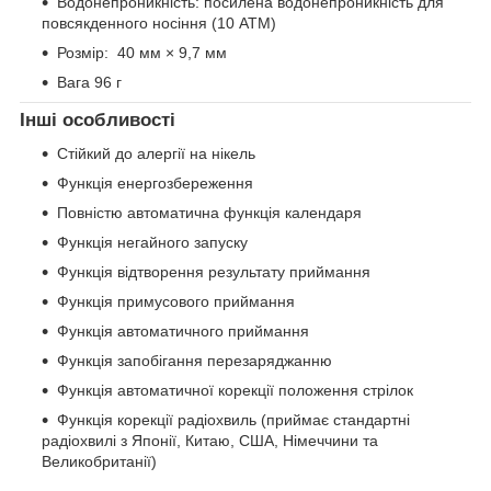
Водонепроникність: посилена водонепроникність для
повсякденного носіння (10 АТМ)
Розмір: 40 мм × 9,7 мм
Вага 96 г
Інші особливості
Стійкий до алергії на нікель
Функція енергозбереження
Повністю автоматична функція календаря
Функція негайного запуску
Функція відтворення результату приймання
Функція примусового приймання
Функція автоматичного приймання
Функція запобігання перезаряджанню
Функція автоматичної корекції положення стрілок
Функція корекції радіохвиль (приймає стандартні
радіохвилі з Японії, Китаю, США, Німеччини та
Великобританії)