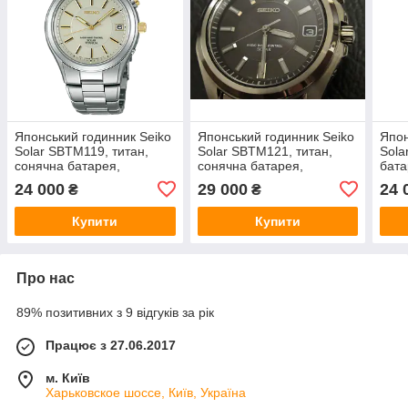
Японський годинник Seiko
Японський годинник Seiko
Япон
Solar SBTM119, титан,
Solar SBTM121, титан,
Sola
сонячна батарея,
сонячна батарея,
бата
радіосинхронізація,
радіосинхронізація,
раді
24 000
29 000
24 
₴
₴
сапфірове скло
сапфірове скло, Japan
сапф
made
Купити
Купити
Про нас
89% позитивних з 9 відгуків за рік
Працює з 27.06.2017
м. Київ
Харьковское шоссе, Київ, Україна