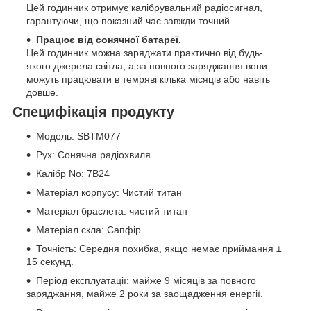
Цей годинник отримує калібрувальний радіосигнал,
гарантуючи, що показний час завжди точний.
Працює від сонячної батареї.
Цей годинник можна заряджати практично від будь-
якого джерела світла, а за повного заряджання вони
можуть працювати в темряві кілька місяців або навіть
довше.
Специфікація продукту
Модель: SBTM077
Рух: Сонячна радіохвиля
Калібр No: 7B24
Матеріал корпусу: Чистий титан
Матеріал браслета: чистий титан
Матеріал скла: Сапфір
Точність: Середня похибка, якщо немає приймання ±
15 секунд.
Період експлуатації: майже 9 місяців за повного
заряджання, майже 2 роки за заощадження енергії.