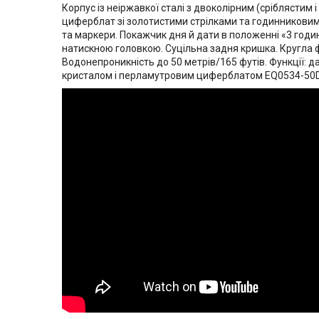
Корпус із неіржавкої сталі з двоколірним (сріблястим
циферблат зі золотистими стрілками та годинниковими
та маркери. Покажчик дня й дати в положенні «3 годин
натискною головкою. Суцільна задня кришка. Кругла ф
Водонепроникність до 50 метрів/165 футів. Функції: д
кристалом і перламутровим циферблатом EQ0534-50D