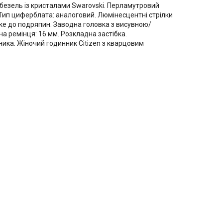
й безель із кристалами Swarovski. Перламутровий
 Тип циферблата: аналоговий. Люмінесцентні стрілки
йке до подряпин. Заводна головка з висувною/
а ремінця: 16 мм. Розкладна застібка.
ника. Жіночий годинник Citizen з кварцовим