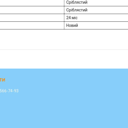
Сріблястий
Сріблястий
24 міс
Новий
 566-74-93