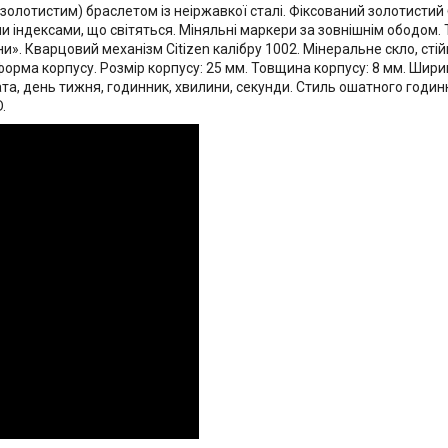
 і золотистим) браслетом із неіржавкої сталі. Фіксований золотисти
 індексами, що світяться. Міняльні маркери за зовнішнім ободом.
и». Кварцовий механізм Citizen калібру 1002. Мінеральне скло, сті
орма корпусу. Розмір корпусу: 25 мм. Товщина корпусу: 8 мм. Ширин
ата, день тижня, годинник, хвилини, секунди. Стиль ошатного годин
.