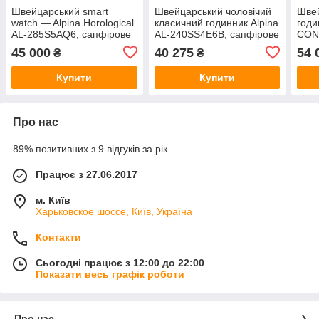
Швейцарський smart
Швейцарський чоловічий
Швей
watch — Alpina Horological
класичний годинник Alpina
год
AL-285S5AQ6, сапфірове
AL-240SS4E6B, сапфірове
CON
скло, розумний годинник,
скло.Сбірка в Женеві
Сапф
45 000
40 275
54 
₴
₴
збирання в Женеві $1155
в Же
Купити
Купити
Про нас
89% позитивних з 9 відгуків за рік
Працює з 27.06.2017
м. Київ
Харьковское шоссе, Київ, Україна
Контакти
Сьогодні працює з 12:00 до 22:00
Показати весь графік роботи
Про нас