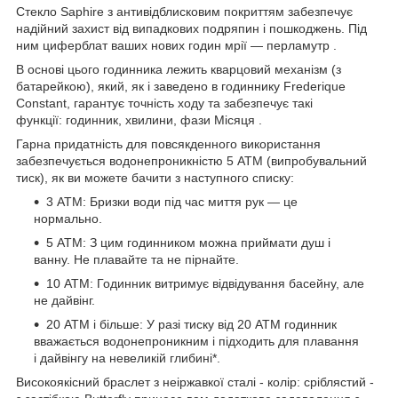
Стекло Saphire з антивідблисковим покриттям забезпечує
надійний захист від випадкових подряпин і пошкоджень. Під
ним циферблат ваших нових годин мрії — перламутр .
В основі цього годинника лежить кварцовий механізм (з
батарейкою), який, як і заведено в годиннику Frederique
Constant, гарантує точність ходу та забезпечує такі
функції: годинник, хвилини, фази Місяця .
Гарна придатність для повсякденного використання
забезпечується водонепроникністю 5 АТМ (випробувальний
тиск), як ви можете бачити з наступного списку:
3 АТМ: Бризки води під час миття рук — це
нормально.
5 АТМ: З цим годинником можна приймати душ і
ванну. Не плавайте та не пірнайте.
10 АТМ: Годинник витримує відвідування басейну, але
не дайвінг.
20 АТМ і більше: У разі тиску від 20 АТМ годинник
вважається водонепроникним і підходить для плавання
і дайвінгу на невеликій глибині*.
Високоякісний браслет з неіржавкої сталі - колір: сріблястий -