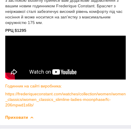
з застібкою Butterfly принесе вам додаткове задоволення з
вашим новим годинником Frederique Constant. Браслет з
неіржавкої сталі забезпечує високий рівень комфорту під час
носіння й може носитися на зап'ястку з максимальним
окружністю 175 мм.
РРЦ $1295
Годинник на сайті виробника:
https://frederiqueconstant.com/watches/collection/women/women
_classics/women_classics_slimline-ladies-moonphase/fc-
206mpwd1s6b/
Приховати