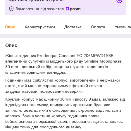
Замовлення під захистом
Опис
Характеристики
Доставка
Оплата
Умови п
Опис
Жіночі годинник Frederique Constant FC-206MPWD1S6B —
елегантний супутник із модельного ряду Slimline Moonphase
30 mm. Ідеальний вибір, якщо ви шукаєте годинник із
класичним зовнішнім виглядом.
Годинник має сріблястий корпус, виготовлений з неіржавкої
сталі , який має по-справжньому ефектний вигляд
завдяки матовий, полірований поверхні.
Круглий корпус має ширину 30 мм і висоту 9 мм і, залежно від
індивідуального смаку, прикрасить практично будь-яке
зап'ястя. Безель, який є фіксованим , скромно виділяється з
корпусу. Задня частина корпусу годинника являє
собою основа з неіржавкої сталі, пресоване , що встановлює
кінцеву точку для послідовного дизайну.