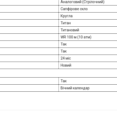
Аналоговий (Стрілочний)
Сапфірове скло
Кругла
Титан
Титановий
WR 100 м (10 атм)
Так
Так
24 міс
Новий
Так
Вічний календар