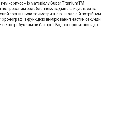
лястим корпусом із матеріалу Super TitaniumTM
і полірованим оздобленням, надійно фіксуються на
внений зовнішньою тахіметричною шкалою й потрійним
асу, хронограф із функцією вимірювання частки секунди,
ли не потребує заміни батареї. Водонепроникність до