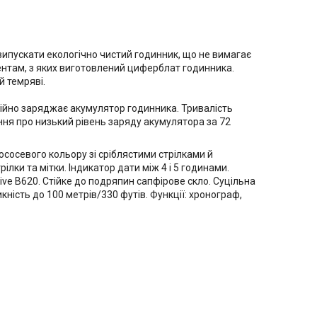
випускати екологічно чистий годинник, що не вимагає
ентам, з яких виготовлений циферблат годинника.
й темряві.
тійно заряджає акумулятор годинника. Тривалість
ння про низький рівень заряду акумулятора за 72
ососевого кольору зі сріблястими стрілками й
ки та мітки. Індикатор дати між 4 і 5 годинами.
ive B620. Стійке до подряпин сапфірове скло. Суцільна
ність до 100 метрів/330 футів. Функції: хронограф,