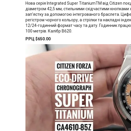
Нова серія Integrated Super TitaniumTM від Citizen по
діаметром 42,5 мм, стильними східчастими кнопками 
зап'ястку за допомогою інтегрованого браслета. Ци
регістром чорного кольору, а стрілки та накладні інде
12/24-годинний формат часу та дату. Годинник працює 
100 метрів. Калібр B620.
РРЦ $650.00