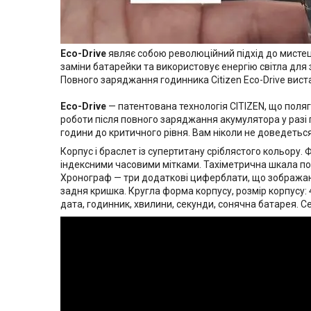
Eco-Drive
являє собою революційний підхід до мистец
заміни батарейки та використовує енергію світла дл
Повного заряджання годинника Citizen Eco-Drive вистач
Eco-Drive
— патентована технологія CITIZEN, що поля
роботи після повного заряджання акумулятора у разі 
години до критичного рівня. Вам ніколи не доведеться
Корпус і браслет із супертитану сріблястого кольору.
індексними часовими мітками. Тахіметрична шкала по 
Хронограф — три додаткові циферблати, що зображають:
задня кришка. Кругла форма корпусу, розмір корпусу: 
дата, годинник, хвилини, секунди, сонячна батарея. С