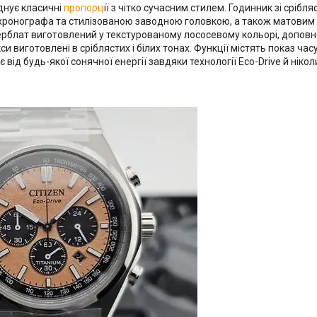
єднує класичні
пропорц
ії з чітко сучасним стилем. Годинник зі сріб
хронографа та стилізованою заводною головкою, а також матовим 
ферблат виготовлений у текстурованому лососевому кольорі, допо
кси виготовлені в сріблястих і білих тонах. Функції містять показ ч
від будь-якої сонячної енергії завдяки технології Eco-Drive й ніко