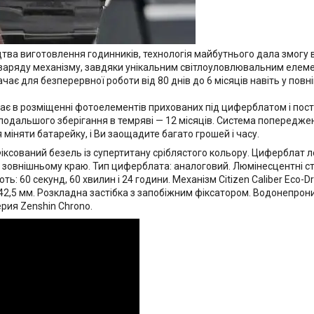
тва виготовлення годинників, технологія майбутнього дала змогу 
я заряду механізму, завдяки унікальним світлоуловлювальним елем
ає для безперервної роботи від 80 днів до 6 місяців навіть у повні
гає в розміщенні фотоелементів прихованих під циферблатом і пос
подальшого зберігання в темряві — 12 місяців. Система попередже
 міняти батарейку, і Ви заощадите багато грошей і часу.
 Фіксований безель із супертитану сріблястого кольору. Циферблат л
зовнішньому краю. Тип циферблата: аналоговий. Люмінесцентні стріл
 60 секунд, 60 хвилин і 24 години. Механізм Citizen Caliber Eco-Dr
42,5 мм. Розкладна застібка з запобіжним фіксатором. Водонепроник
ерия Zenshin Chrono.