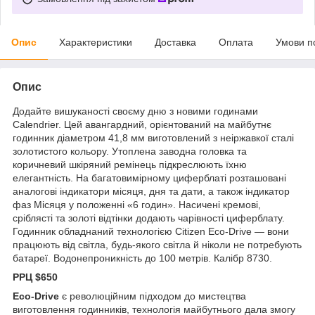
Опис
Характеристики
Доставка
Оплата
Умови п
Опис
Додайте вишуканості своєму дню з новими годинами
Calendrier. Цей авангардний, орієнтований на майбутнє
годинник діаметром 41,8 мм виготовлений з неіржавкої сталі
золотистого кольору. Утоплена заводна головка та
коричневий шкіряний ремінець підкреслюють їхню
елегантність. На багатовимірному циферблаті розташовані
аналогові індикатори місяця, дня та дати, а також індикатор
фаз Місяця у положенні «6 годин». Насичені кремові,
сріблясті та золоті відтінки додають чарівності циферблату.
Годинник обладнаний технологією Citizen Eco-Drive — вони
працюють від світла, будь-якого світла й ніколи не потребують
батареї. Водонепроникність до 100 метрів. Калібр 8730.
РРЦ $650
Eco-Drive
є революційним підходом до мистецтва
виготовлення годинників, технологія майбутнього дала змогу