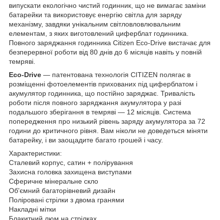
випускати екологічно чистий годинник, що не вимагає заміни
батарейки та використовує енергію світла для заряду
механізму, завдяки унікальним світловловлювальним
елементам, з яких виготовлений циферблат годинника.
Повного заряджання годинника Citizen Eco-Drive вистачає для
безперервної роботи від 80 днів до 6 місяців навіть у повній
темряві.
Eco-Drive
— патентована технологія CITIZEN полягає в
розміщенні фотоелементів прихованих під циферблатом і
акумулятор годинника, що постійно заряджає. Тривалість
роботи після повного заряджання акумулятора у разі
подальшого зберігання в темряві — 12 місяців. Система
попередження про низький рівень заряду акумулятора за 72
години до критичного рівня. Вам ніколи не доведеться міняти
батарейку, і ви заощадите багато грошей і часу.
Характеристики:
Сталевий корпус, сатин + полірування
Захисна головка захищена виступами
Сферичне мінеральне скло
Об'ємний багаторівневий дизайн
Поліровані стрілки з двома гранями
Накладні мітки
Блакитний люм на стрілках