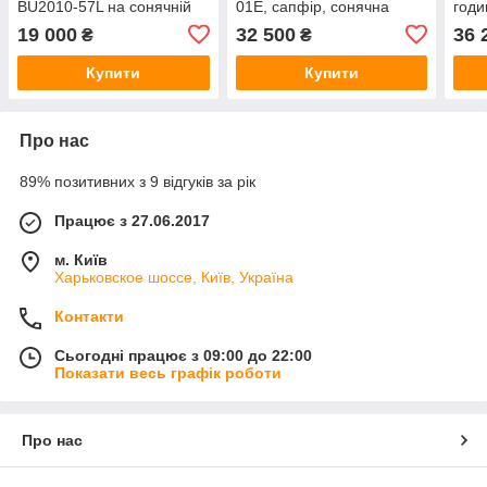
BU2010-57L на сонячній
01E, сапфір, сонячна
годи
батареї РРЦ $425
батарея, хронограф
BU00
19 000
32 500
36 
₴
₴
бата
Купити
Купити
Про нас
89% позитивних з 9 відгуків за рік
Працює з 27.06.2017
м. Київ
Харьковское шоссе, Київ, Україна
Контакти
Сьогодні працює з 09:00 до 22:00
Показати весь графік роботи
Про нас