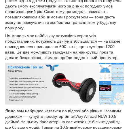
режим від -15 до +50 градусів і захист від вологи та пилу IP54
дають змогу експлуатувати його за різних погодних умов
практично цілий рік. Саме тому цю модель називають
позашляховиком або зимовим гіроскутером — вона дасть
змогу не розлучатися з особистим транспортом у будь-яку
пору року.
Ця модель має найбільшу потужність серед усіх
представлених, потужність двигунів збільшилася — на кожне
привод-колесо припадає по 600 ватів, що в сумі дає 1200
ватів. Це дає можливість заїжджати на найкрутіші гірки та
долати бездоріжжя, яким не проїде жоден інший гіроскутер.
Якщо вам набридло кататися по підлозі або рівним і гладким
доріжкам — купуйте гіроскутер SmartWay Allroad NEW 10,5
дюйма! На цьому гіроскутері на вас чекає ще більше драйву,
ще більше емоцій. Трюки на 10,5-дюймовому позашляховику