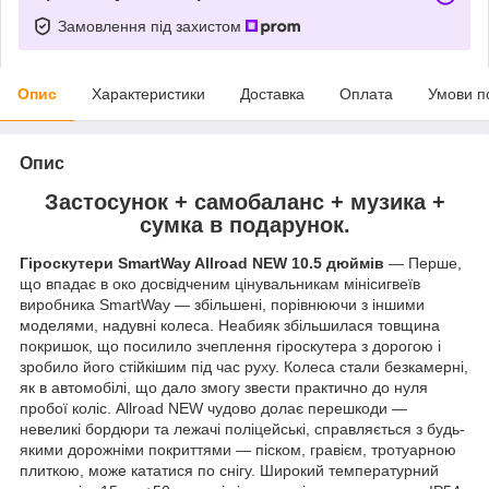
Замовлення під захистом
Опис
Характеристики
Доставка
Оплата
Умови п
Опис
Застосунок + самобаланс + музика +
сумка в подарунок.
Гіроскутери SmartWay Allroad NEW 10.5 дюймів
— Перше,
що впадає в око досвідченим цінувальникам мінісигвеїв
виробника SmartWay — збільшені, порівнюючи з іншими
моделями, надувні колеса. Неабияк збільшилася товщина
покришок, що посилило зчеплення гіроскутера з дорогою і
зробило його стійкішим під час руху. Колеса стали безкамерні,
як в автомобілі, що дало змогу звести практично до нуля
пробої коліс. Allroad NEW чудово долає перешкоди —
невеликі бордюри та лежачі поліцейські, справляється з будь-
якими дорожніми покриттями — піском, гравієм, тротуарною
плиткою, може кататися по снігу. Широкий температурний