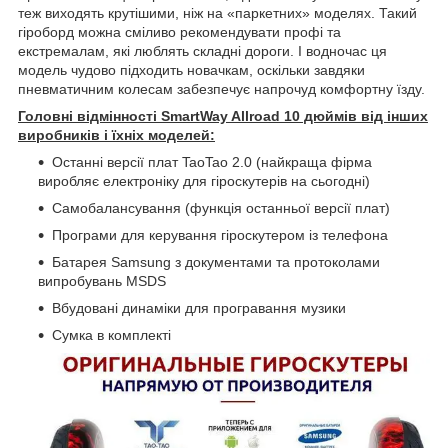
теж виходять крутішими, ніж на «паркетних» моделях. Такий
гіроборд можна сміливо рекомендувати профі та
екстремалам, які люблять складні дороги. І водночас ця
модель чудово підходить новачкам, оскільки завдяки
пневматичним колесам забезпечує напрочуд комфортну їзду.
Головні відмінності SmartWay Allroad 10 дюймів від інших
виробників і їхніх моделей:
Останні версії плат TaoTao 2.0 (найкраща фірма
виробляє електроніку для гіроскутерів на сьогодні)
Самобалансування (функція останньої версії плат)
Програми для керування гіроскутером із телефона
Батарея Samsung з документами та протоколами
випробувань MSDS
Вбудовані динаміки для програвання музики
Сумка в комплекті