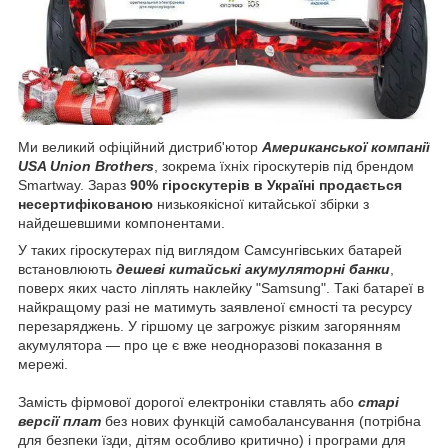
Ми великий офіційний дистриб'ютор
Американської компанії
USA Union Brothers
, зокрема їхніх гіроскутерів під брендом
Smartway. Зараз
90% гіроскутерів в Україні продається
несертифікованою
низькоякісної китайської збірки з
найдешевшими компонентами.
У таких гіроскутерах під виглядом Самсунгівських батарей
встановлюють
дешеві китайські акумуляторні банки
,
поверх яких часто ліплять наклейку "Samsung". Такі батареї в
найкращому разі не матимуть заявленої ємності та ресурсу
перезаряджень. У гіршому це загрожує різким загорянням
акумулятора — про це є вже неодноразові показання в
мережі.
Замість фірмової дорогої електроніки ставлять або
старі
версії плат
без нових функцій самобалансування (потрібна
для безпеки їзди, дітям особливо критично) і програми для