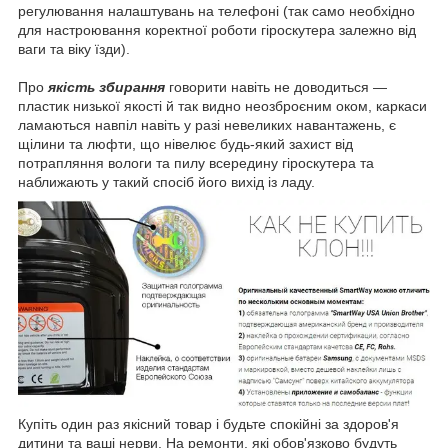
регулювання налаштувань на телефоні (так само необхідно
для настроювання коректної роботи гіроскутера залежно від
ваги та віку їзди).
Про
якість збирання
говорити навіть не доводиться —
пластик низької якості й так видно неозброєним оком, каркаси
ламаються навпіл навіть у разі невеликих навантажень, є
щілини та люфти, що нівелює будь-який захист від
потрапляння вологи та пилу всередину гіроскутера та
наближають у такий спосіб його вихід із ладу.
Купіть один раз якісний товар і будьте спокійні за здоров'я
дитини та ваші нерви. На ремонти, які обов'язково будуть