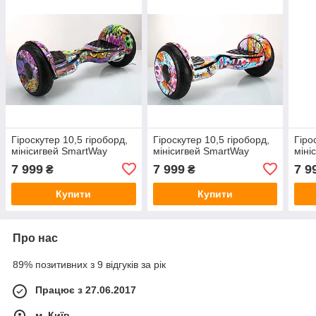
Гіроскутер 10,5 гіроборд,
Гіроскутер 10,5 гіроборд,
Гіро
мінісигвей SmartWay
мінісигвей SmartWay
міні
7 999
7 999
7 9
₴
₴
Купити
Купити
Про нас
89% позитивних з 9 відгуків за рік
Працює з 27.06.2017
м. Київ